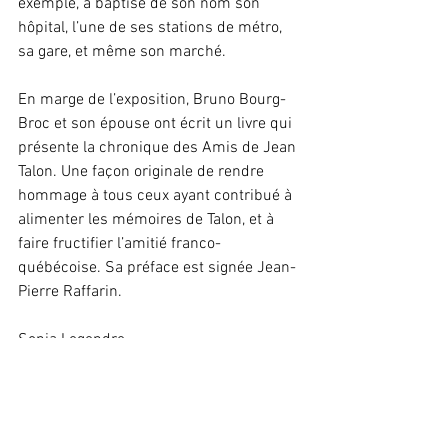
exemple, a baptisé de son nom son 
hôpital, l’une de ses stations de métro, 
sa gare, et même son marché.
En marge de l’exposition, Bruno Bourg-
Broc et son épouse ont écrit un livre qui 
présente la chronique des Amis de Jean 
Talon. Une façon originale de rendre 
hommage à tous ceux ayant contribué à 
alimenter les mémoires de Talon, et à 
faire fructifier l’amitié franco-
québécoise. Sa préface est signée Jean-
Pierre Raffarin. 
Sonia Legendre 
Exposition Au fil du temps - Par 
l’association des Amis de Jean Talon – 
Jusqu’au 22 septembre à l’Office de 