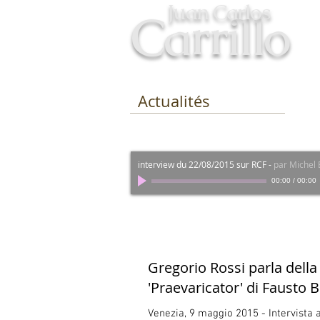
Juan Carlos
Carrillo
Actualités
interview du 22/08/2015 sur RCF
-
par Michel
00:00
/
00:00
Gregorio Rossi parla della
'Praevaricator' di Fausto B
Venezia, 9 maggio 2015 - Intervista 