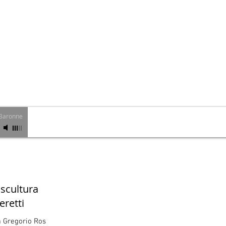
Home
Biographie
Galerie
 Baronne
 scultura
eretti
a Gregorio Rossi,