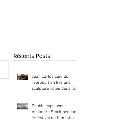
Textes
More
Récents Posts
Juan Carlos Carrillo
reproduit en live une
sculpture volée dans la
galerie du Jansanet à
Troyes
Double expo avec
Alejandro Stock pendant
le festival du film latin à
Epernay